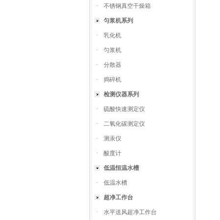
·
不锈钢真空干燥箱
匀浆机系列
·
乳化机
·
匀浆机
·
分散器
·
捣碎机
检测仪器系列
·
硫酸快速测定仪
·
二氧化碳测定仪
·
测汞仪
·
酸度计
低温恒温水槽
·
低温水槽
超净工作台
·
水平送风超净工作台