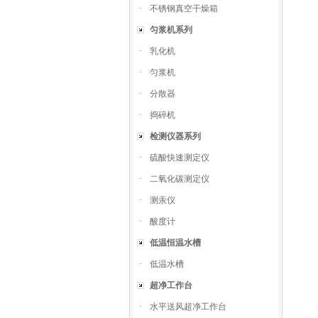
·
不锈钢真空干燥箱
匀浆机系列
·
乳化机
·
匀浆机
·
分散器
·
捣碎机
检测仪器系列
·
硫酸快速测定仪
·
二氧化碳测定仪
·
测汞仪
·
酸度计
低温恒温水槽
·
低温水槽
超净工作台
·
水平送风超净工作台