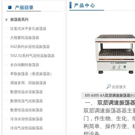
产品中心
振荡器系列
·
往复式水平多孔振荡器
·
大视窗恒温振荡器
·
SHZ系列水浴恒温振荡器
·
THZ-92系列气浴恒温振荡器
·
全自动翻转振荡器
·
萃取振荡器（垂直振荡器）
·
调速多用、回旋振荡器
点击放大
·
数显恒温水浴振荡器
HY-6/HY-6A双层调速振荡器
的
·
数显恒温气浴振荡器
一、
双层调速振荡
双层调速振荡器
器主
·
数显恒温油浴振荡器
门，作生物、生化、
·
冷冻水浴恒温振荡器
构简单、操作方便、
·
冷冻气浴恒温振荡器
想设备。