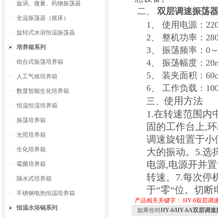
·
旋涡、微量、药物振荡器
二、
双层调速振荡
·
全温振荡器（摇床）
1、
使用电源：220V
·
旋转式水浴恒温振荡器
2、
整机功率：28
培养箱系列
3、
振荡频率：0～3
4、 振荡幅度：20
·
组合式振荡培养箱
5、 装夹面积：60cm
·
人工气候培养箱
6、 工作负载：100
·
数显智能生化培养箱
使用方法
三、
·
恒温恒湿培养箱
1.
在转速范围内
·
振荡培养箱
固的工作台上
,
环
·
光照培养箱
调速旋钮置于小
·
生化培养箱
大的振动。
5.
选
电源
,
电源开并置
·
霉菌培养箱
转速。
7.
每次停
·
隔水式培养箱
于“零“位。切断
·
不锈钢电热恒温培养箱
产品相关关键字：
HY-6双层调
恒温水浴锅系列
如果你对
HY-6/HY-6A双层调