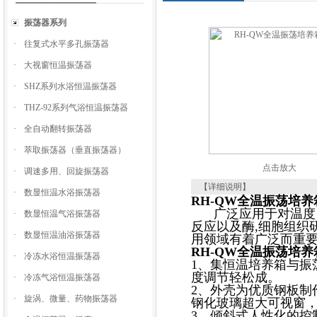
振荡器系列
·
往复式水平多孔振荡器
·
大视窗恒温振荡器
·
SHZ系列水浴恒温振荡器
·
THZ-92系列气浴恒温振荡器
·
全自动翻转振荡器
·
萃取振荡器（垂直振荡器）
点击放大
·
调速多用、回旋振荡器
【详细说明】
·
数显恒温水浴振荡器
RH-QW全温振荡培养
广泛应用于对温度
·
数显恒温气浴振荡器
反应以及酶,细胞组织
·
数显恒温油浴振荡器
用领域有着广泛而重
RH-QW全温振荡培养
·
冷冻水浴恒温振荡器
1、集恒温培养箱与振
度调节轻松成。
·
冷冻气浴恒温振荡器
2、外壳为优质钢板制
·
旋涡、微量、药物振荡器
钢化玻璃超大可视窗
3、倾斜式人性化的控