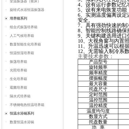
·
全温振荡器（摇床）
4、设有运行参数记忆
5、设有来电恢复功能
·
旋转式水浴恒温振荡器
6、实测温度偏离设定
培养箱系列
安全。
7、具有强劲快速的制
·
组合式振荡培养箱
8、智能控制线路确保
9、关键构建选用进口
·
人工气候培养箱
10、大视角窗与内置
·
数显智能生化培养箱
11、升温迅速可以根
12、无需输入制冷系
·
恒温恒湿培养箱
主要技术参数：
产品型号
·
振荡培养箱
旋转频率
·
光照培养箱
频率精度
摆振幅度
·
生化培养箱
最大容量
·
霉菌培养箱
托盘尺寸
定时范围
·
隔水式培养箱
温控范围
·
不锈钢电热恒温培养箱
温控精度
温度均匀度
恒温水浴锅系列
数显方式
托盘数量
·
数显恒温水浴锅
功 率