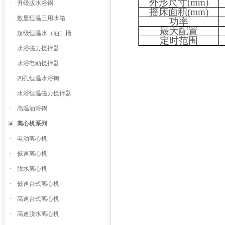
外形尺寸
(mm)
·
升级版水浴锅
摇床面积
(mm)
·
数显恒温三用水箱
功率
最大配置
·
超级恒温水（油）槽
定时范围
·
水浴磁力搅拌器
·
水浴电动搅拌器
·
四孔恒温水浴锅
·
水浴恒温磁力搅拌器
·
高温油浴锅
离心机系列
·
电动离心机
·
低速离心机
·
脱水离心机
·
低速台式离心机
·
高速台式离心机
·
高速脱水离心机