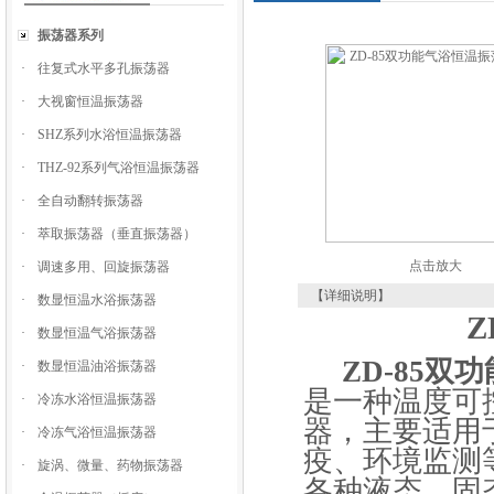
振荡器系列
·
往复式水平多孔振荡器
·
大视窗恒温振荡器
·
SHZ系列水浴恒温振荡器
·
THZ-92系列气浴恒温振荡器
·
全自动翻转振荡器
·
萃取振荡器（垂直振荡器）
点击放大
·
调速多用、回旋振荡器
【详细说明】
·
数显恒温水浴振荡器
Z
·
数显恒温气浴振荡器
ZD-85双
·
数显恒温油浴振荡器
是一种温度可
·
冷冻水浴恒温振荡器
器，主要适用
·
冷冻气浴恒温振荡器
疫、环境监测
·
旋涡、微量、药物振荡器
各种液态、固