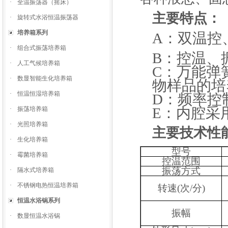
·
全温振荡器（摇床）
主要特点：
·
旋转式水浴恒温振荡器
培养箱系列
A：双温控
·
组合式振荡培养箱
B：控温、
·
人工气候培养箱
C：万能弹
·
数显智能生化培养箱
物样品的培
·
恒温恒湿培养箱
D：频率控
·
振荡培养箱
E：内腔采
·
光照培养箱
主要技术性
·
生化培养箱
型号
·
霉菌培养箱
控温范围
振荡方式
·
隔水式培养箱
·
不锈钢电热恒温培养箱
转速
(
次
/
分
)
恒温水浴锅系列
振幅
·
数显恒温水浴锅