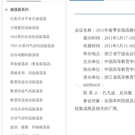
振荡器系列
·
往复式水平多孔振荡器
·
大视窗恒温振荡器
会议名称：2011年春季全国高
·
SHZ系列水浴恒温振荡器
展示时间：2011年5月17-19
·
THZ-92系列气浴恒温振荡器
布展时间：2011年5月15-16
举办地点：浙江省宁波会议
·
全自动翻转振荡器
主办单位：中国高等教育学
·
萃取振荡器（垂直振荡器）
协办单位：中国高等教育学会
·
调速多用、回旋振荡器
承办单位：浙江省高等教育学
·
数显恒温水浴振荡器
：、66096418；
·
数显恒温气浴振荡器
联 系 人：孔凡波、后兴隆
·
数显恒温油浴振荡器
参会对象：全国本科院校及高
统集成商及相关的厂商。
·
冷冻水浴恒温振荡器
·
冷冻气浴恒温振荡器
·
旋涡、微量、药物振荡器