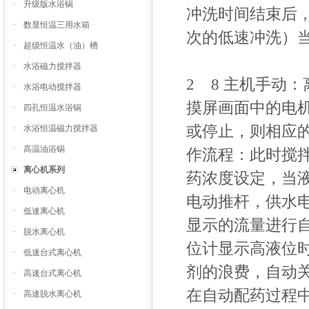
·
升级版水浴锅
冲洗时间结束后
·
数显恒温三用水箱
次的低速冲洗）
·
超级恒温水（油）槽
·
水浴磁力搅拌器
2 8 主机手动
·
水浴电动搅拌器
摸屏画面中的电
·
四孔恒温水浴锅
或停止，则相应的
·
水浴恒温磁力搅拌器
·
高温油浴锅
作流程：此时搅
离心机系列
药浓度设定，当
·
电动离心机
电动推杆，供水
·
低速离心机
显示的流量进行
·
脱水离心机
位计显示高液位
·
低速台式离心机
剂的浪费，自动
·
高速台式离心机
在自动配药过程
·
高速脱水离心机