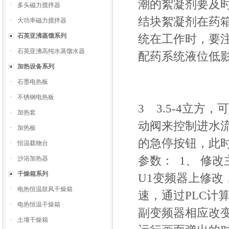
潮的絮凝剂要及
·
多头磁力搅拌器
结块絮凝剂在药箱
·
大功率磁力搅拌器
石英亚沸蒸馏系列
统在工作时，要
·
石英亚沸高纯水蒸馏水器
配药系统液位低
加热设备系列
·
石墨电热板
·
不锈钢电热板
3 3.5-4立
·
加热套
动阀来控制进水流
·
加热板
的急停按钮，此
·
恒温载物台
参数： 1、 修改
·
沙浴加热器
干燥箱系列
U1变频器上修改
·
电热恒温鼓风干燥箱
速，通过PLC计
·
电热恒温干燥箱
副变频器相应改变
·
土壤干燥箱