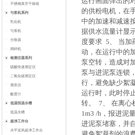
运行画面弹出的对
·
不锈钢真空干燥箱
的供粉电机，在
匀浆机系列
中的加速和减速
·
乳化机
据供水流量计显
·
匀浆机
·
分散器
度要求 5、 当
·
捣碎机
动，在运行中的
检测仪器系列
泵空转，造成对加
·
硫酸快速测定仪
泵与进泥泵连锁
·
二氧化碳测定仪
行，避免缺少絮
·
测汞仪
运行时，此时停
·
酸度计
转。 7、 在离
低温恒温水槽
1m3 /h，报
·
低温水槽
超净工作台
进泥泵堵塞，并
·
水平送风超净工作台
避免絮凝剂的浪