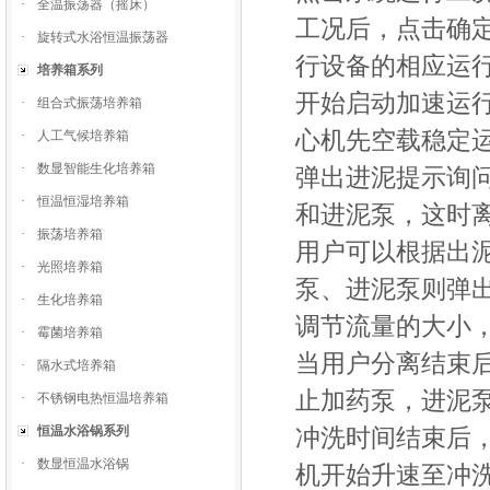
·
全温振荡器（摇床）
工况后，点击确
·
旋转式水浴恒温振荡器
行设备的相应运
培养箱系列
开始启动加速运
·
组合式振荡培养箱
心机先空载稳定
·
人工气候培养箱
·
数显智能生化培养箱
弹出进泥提示询
·
恒温恒湿培养箱
和进泥泵，这时
·
振荡培养箱
用户可以根据出
·
光照培养箱
泵、进泥泵则弹
·
生化培养箱
调节流量的大小
·
霉菌培养箱
当用户分离结束
·
隔水式培养箱
止加药泵，进泥
·
不锈钢电热恒温培养箱
恒温水浴锅系列
冲洗时间结束后
·
数显恒温水浴锅
机开始升速至冲