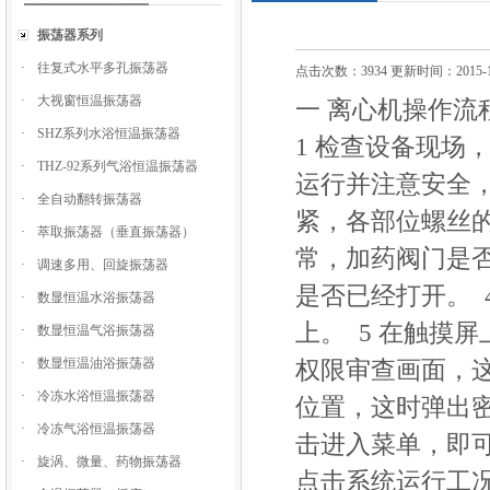
振荡器系列
·
往复式水平多孔振荡器
点击次数：3934 更新时间：2015-1
·
大视窗恒温振荡器
一 离心机操作
·
SHZ系列水浴恒温振荡器
1 检查设备现场
·
THZ-92系列气浴恒温振荡器
运行并注意安全，
·
全自动翻转振荡器
紧，各部位螺丝的
·
萃取振荡器（垂直振荡器）
常，加药阀门是
·
调速多用、回旋振荡器
是否已经打开。 
·
数显恒温水浴振荡器
上。 5 在触摸
·
数显恒温气浴振荡器
·
数显恒温油浴振荡器
权限审查画面，这
·
冷冻水浴恒温振荡器
位置，这时弹出
·
冷冻气浴恒温振荡器
击进入菜单，即
·
旋涡、微量、药物振荡器
点击系统运行工