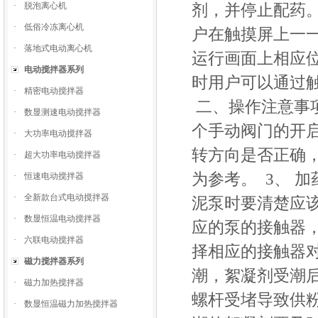
·
脱泡离心机
剂，并停止配药。
·
低俗冷冻离心机
户在触摸屏上一一
·
落地式电动离心机
运行画面上相应
电动搅拌器系列
时用户可以通过
·
精密电动搅拌器
二、操作注意事项
·
数显测速电动搅拌器
个手动阀门的开启
·
大功率电动搅拌器
转方向是否正确
·
超大功率电动搅拌器
为参考。 3、 
·
恒速电动搅拌器
·
全新款台式电动搅拌器
泥泵时要清楚应
·
数显恒温电动搅拌器
应的泵的接触器
·
六联电动搅拌器
择相应的接触器对
磁力搅拌器系列
潮，絮凝剂受潮
·
磁力加热搅拌器
螺杆受堵导致供
·
数显恒温磁力加热搅拌器