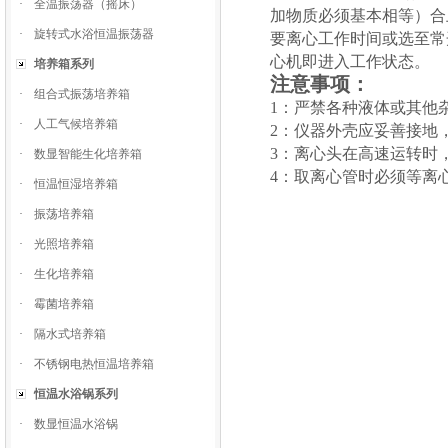
·
全温振荡器（摇床）
加物质必须基本相等）合
·
旋转式水浴恒温振荡器
要离心工作时间或选至常
心机即进入工作状态。
培养箱系列
注意事项：
·
组合式振荡培养箱
1
：严禁各种液体或其他
·
人工气候培养箱
2
：仪器外壳应妥善接地
3
：离心头在高速运转时
·
数显智能生化培养箱
4
：取离心管时必须等离
·
恒温恒湿培养箱
·
振荡培养箱
·
光照培养箱
·
生化培养箱
·
霉菌培养箱
·
隔水式培养箱
·
不锈钢电热恒温培养箱
恒温水浴锅系列
·
数显恒温水浴锅