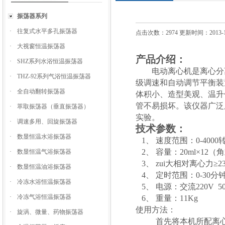
振荡器系列
·
往复式水平多孔振荡器
点击次数：2974 更新时间：2013-1
·
大视窗恒温振荡器
产品介绍：
·
SHZ系列水浴恒温振荡器
电动离心机是离心分
·
THZ-92系列气浴恒温振荡器
级调速和自动调节平衡装
·
全自动翻转振荡器
体积小、造型美观、温升
管不易损坏。该仪器广泛
·
萃取振荡器（垂直振荡器）
实验。
·
调速多用、回旋振荡器
技术参数：
·
数显恒温水浴振荡器
1
、
速度范围：
0-4000
2
、
容量：
20ml
×
12
（角
·
数显恒温气浴振荡器
3
、
zui大相对离心力≥
2
·
数显恒温油浴振荡器
4
、
定时范围：
0-30
分
·
冷冻水浴恒温振荡器
5
、
电源：交流
220V 
·
冷冻气浴恒温振荡器
6
、
重量：
11Kg
使用方法：
·
旋涡、微量、药物振荡器
首先将本机所配离