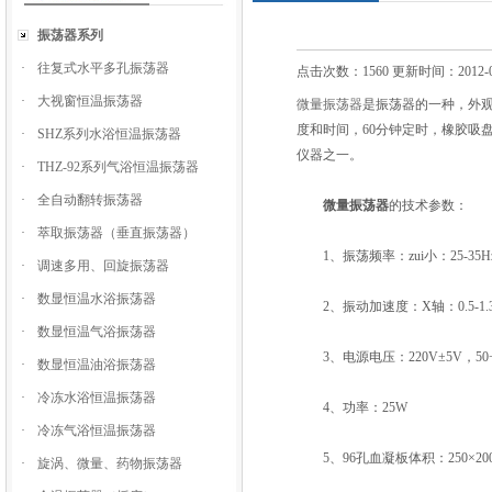
振荡器系列
·
往复式水平多孔振荡器
点击次数：1560 更新时间：2012-0
·
大视窗恒温振荡器
微量振荡器
是振荡器的一种，外
度和时间，60分钟定时，橡胶吸
·
SHZ系列水浴恒温振荡器
仪器之一。
·
THZ-92系列气浴恒温振荡器
·
全自动翻转振荡器
微量振荡器
的技术参数：
·
萃取振荡器（垂直振荡器）
1、振荡频率：zui小：25-35Hzzu
·
调速多用、回旋振荡器
·
数显恒温水浴振荡器
2、振动加速度：X轴：0.5-1.3gY轴
·
数显恒温气浴振荡器
3、电源电压：220V±5V，50+
·
数显恒温油浴振荡器
·
冷冻水浴恒温振荡器
4、功率：25W
·
冷冻气浴恒温振荡器
5、96孔血凝板体积：250×200×
·
旋涡、微量、药物振荡器