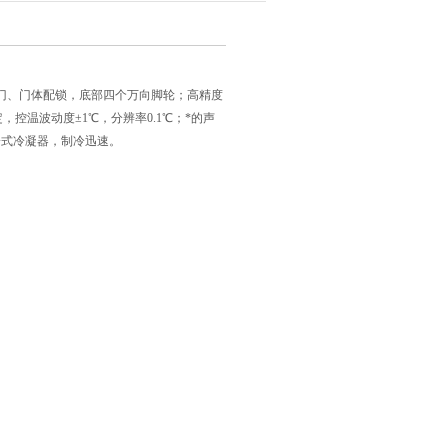
门、门体配锁，底部四个万向脚轮；高精度
控温波动度±1℃，分辨率0.1℃；*的声
冷式冷凝器，制冷迅速。