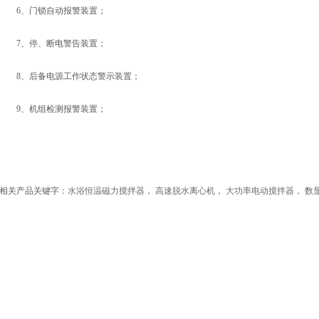
6、门锁自动报警装置；
7、停、断电警告装置；
8、后备电源工作状态警示装置；
9、机组检测报警装置；
相关产品关键字：
水浴恒温磁力搅拌器
，
高速脱水离心机
，
大功率电动搅拌器
，
数