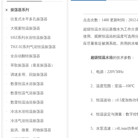
振荡器系列
·
往复式水平多孔振荡器
点击次数：1480 更新时间：2012-0
·
大视窗恒温振荡器
超级恒温水浴
以蒸馏水为工作介
使用。观察恒温浴的温度可选用分
·
SHZ系列水浴恒温振荡器
应尽量靠近被测系统。所用的水
·
THZ-92系列气浴恒温振荡器
·
全自动翻转振荡器
超级恒温水浴
的技术参数：
·
萃取振荡器（垂直振荡器）
1、电源：220V50Hz
·
调速多用、回旋振荡器
·
数显恒温水浴振荡器
2、温度范围：室温—100℃
·
数显恒温气浴振荡器
3、恒温波动：≤0.5度加热功率1
·
数显恒温油浴振荡器
·
冷冻水浴恒温振荡器
4、恒温设定与测量：数字控
·
冷冻气浴恒温振荡器
5、水泵流速：≥4L/min功率4
·
旋涡、微量、药物振荡器