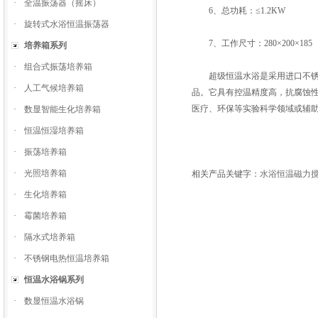
·
全温振荡器（摇床）
6、总功耗：≤1.2KW
·
旋转式水浴恒温振荡器
7、工作尺寸：280×200×185
培养箱系列
·
组合式振荡培养箱
超级恒温水浴是采用进口不锈钢
·
人工气候培养箱
品。它具有控温精度高，抗腐蚀
医疗、环保等实验科学领域或辅
·
数显智能生化培养箱
·
恒温恒湿培养箱
·
振荡培养箱
·
光照培养箱
相关产品关键字：
水浴恒温磁力
·
生化培养箱
·
霉菌培养箱
·
隔水式培养箱
·
不锈钢电热恒温培养箱
恒温水浴锅系列
·
数显恒温水浴锅