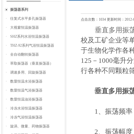
振荡器系列
·
往复式水平多孔振荡器
点击次数：1034 更新时间：2012-0
·
大视窗恒温振荡器
垂直多用振
·
SHZ系列水浴恒温振荡器
校及工矿企业等
·
THZ-92系列气浴恒温振荡器
于生物化学作各
·
全自动翻转振荡器
125－1000
·
萃取振荡器（垂直振荡器）
行各种不同颗粒
·
调速多用、回旋振荡器
·
数显恒温水浴振荡器
垂直多用振
·
数显恒温气浴振荡器
·
数显恒温油浴振荡器
·
冷冻水浴恒温振荡器
1、振荡频率：8
·
冷冻气浴恒温振荡器
·
旋涡、微量、药物振荡器
2、振荡幅度：