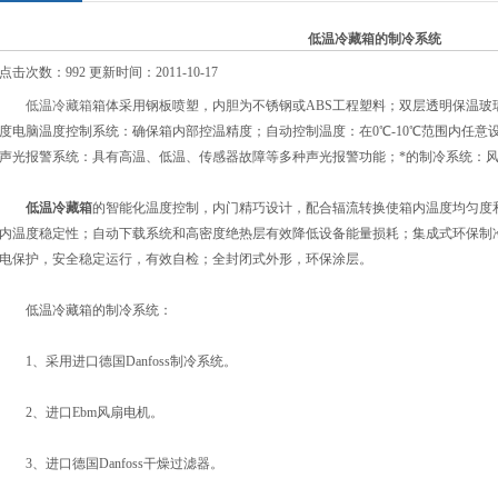
低温冷藏箱的制冷系统
点击次数：992 更新时间：2011-10-17
低温冷藏箱
箱体采用钢板喷塑，内胆为不锈钢或ABS工程塑料；双层透明保温玻
度电脑温度控制系统：确保箱内部控温精度；自动控制温度：在0℃-10℃范围内任意设定
声光报警系统：具有高温、低温、传感器故障等多种声光报警功能；*的制冷系统：
低温冷藏箱
的智能化温度控制，内门精巧设计，配合辐流转换使箱内温度均匀度
内温度稳定性；自动下载系统和高密度绝热层有效降低设备能量损耗；集成式环保制
电保护，安全稳定运行，有效自检；全封闭式外形，环保涂层。
低温冷藏箱的制冷系统：
1、采用进口德国Danfoss制冷系统。
2、进口Ebm风扇电机。
3、进口德国Danfoss干燥过滤器。