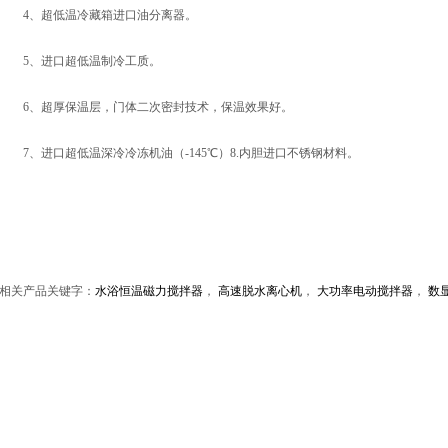
4、超低温冷藏箱进口油分离器。
5、进口超低温制冷工质。
6、超厚保温层，门体二次密封技术，保温效果好。
7、进口超低温深冷冷冻机油（-145℃）8.内胆进口不锈钢材料。
相关产品关键字：
水浴恒温磁力搅拌器
，
高速脱水离心机
，
大功率电动搅拌器
，
数