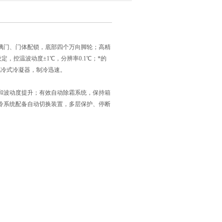
璃门、门体配锁，底部四个万向脚轮；高精
，控温波动度±1℃，分辨率0.1℃；*的
风冷式冷凝器，制冷迅速。
和波动度提升；有效自动除霜系统，保持箱
冷系统配备自动切换装置，多层保护、停断