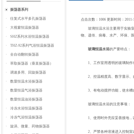
振荡器系列
·
往复式水平多孔振荡器
点击次数：1006 更新时间：2011-1
·
大视窗恒温振荡器
玻璃恒温水浴
主要用于实验
物、遗传、病毒、水产、环保、医
·
SHZ系列水浴恒温振荡器
·
THZ-92系列气浴恒温振荡器
玻璃恒温水浴
的产要特点：
·
全自动翻转振荡器
1、工作室用透明的玻璃制作有
·
萃取振荡器（垂直振荡器）
·
调速多用、回旋振荡器
2、控温精度高、数字显示、
·
数显恒温水浴振荡器
·
数显恒温气浴振荡器
3、有电动搅拌功能，使水槽内
·
数显恒温油浴振荡器
玻璃恒温水浴的注意事项：
·
冷冻水浴恒温振荡器
·
冷冻气浴恒温振荡器
1、使用时外壳应妥善接地，
·
旋涡、微量、药物振荡器
2、严禁各种溶液进入控制室