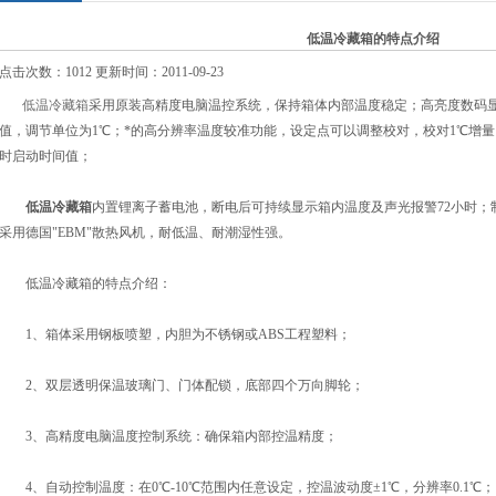
低温冷藏箱的特点介绍
点击次数：1012 更新时间：2011-09-23
低温冷藏箱
采用原装高精度电脑温控系统，保持箱体内部温度稳定；高亮度数码显示
值，调节单位为1℃；*的高分辨率温度较准功能，设定点可以调整校对，校对1℃增
时启动时间值；
低温冷藏箱
内置锂离子蓄电池，断电后可持续显示箱内温度及声光报警72小时；制
采用德国"EBM"散热风机，耐低温、耐潮湿性强。
低温冷藏箱的特点介绍：
1、箱体采用钢板喷塑，内胆为不锈钢或ABS工程塑料；
2、双层透明保温玻璃门、门体配锁，底部四个万向脚轮；
3、高精度电脑温度控制系统：确保箱内部控温精度；
4、自动控制温度：在0℃-10℃范围内任意设定，控温波动度±1℃，分辨率0.1℃；