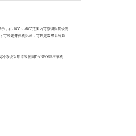
，在-10℃～-60℃范围内可微调温度设定
量；可设定开停机温差，可设定双级系统延
冷系统采用原装德国DANFOSS压缩机；