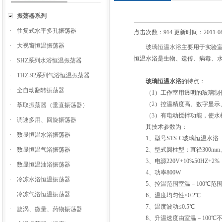
振荡器系列
·
往复式水平多孔振荡器
点击次数：914 更新时间：2011-08
·
大视窗恒温振荡器
玻璃恒温水浴
主要用于实验
恒温水浴是生物、遗传、病毒、水
·
SHZ系列水浴恒温振荡器
·
THZ-92系列气浴恒温振荡器
玻璃恒温水浴
的特点：
·
全自动翻转振荡器
（1）工作室用透明的玻璃制作
（2）控温精度高、数字显示
·
萃取振荡器（垂直振荡器）
（3）有电动搅拌功能，使水槽
·
调速多用、回旋振荡器
其技术参数为：
·
数显恒温水浴振荡器
1、型号STS-C玻璃恒温水浴
·
数显恒温气浴振荡器
2、型式圆柱型：直径300mm、
3、电源220V+10%50HZ+2%
·
数显恒温油浴振荡器
4、功率800W
·
冷冻水浴恒温振荡器
5、控温范围室温－100℃范
·
冷冻气浴恒温振荡器
6、温度均匀性≤0.2℃
7、温度波动≤0.5℃
·
旋涡、微量、药物振荡器
8、升温速度由室温－100℃不